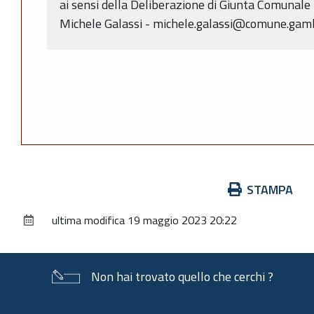
ai sensi della Deliberazione di Giunta Comunale
Michele Galassi - michele.galassi@comune.gambe
Azioni
STAMPA
sul
ultima modifica
19 maggio 2023 20:22
documento
Non hai trovato quello che cerchi ?
Piè