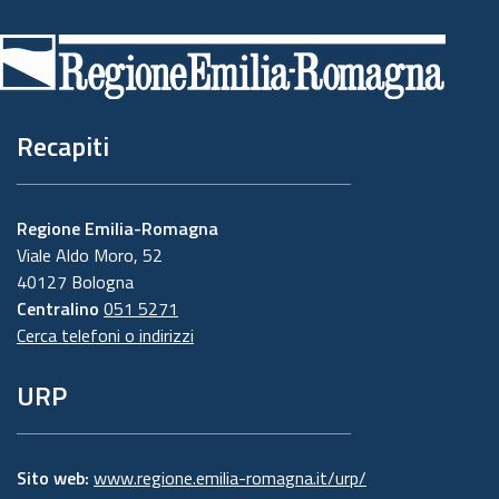
di
pagina
Recapiti
Regione Emilia-Romagna
Viale Aldo Moro, 52
40127 Bologna
Centralino
051 5271
Cerca telefoni o indirizzi
URP
Sito web:
www.regione.emilia-romagna.it/urp/