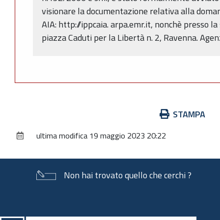
visionare la documentazione relativa alla doman
AIA: http://ippcaia. arpa.emr.it, nonchè presso 
piazza Caduti per la Libertà n. 2, Ravenna. Agen
Azioni
STAMPA
sul
ultima modifica
19 maggio 2023 20:22
documento
Non hai trovato quello che cerchi ?
Piè
di