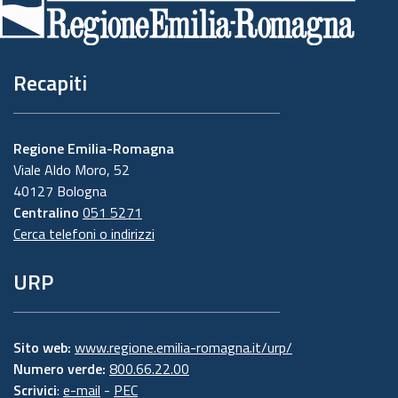
pagina
Recapiti
Regione Emilia-Romagna
Viale Aldo Moro, 52
40127 Bologna
Centralino
051 5271
Cerca telefoni o indirizzi
URP
Sito web:
www.regione.emilia-romagna.it/urp/
Numero verde:
800.66.22.00
Scrivici
:
e-mail
-
PEC