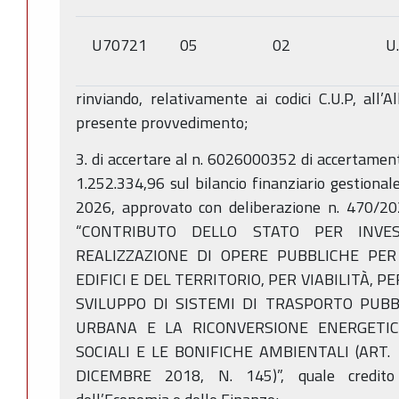
U70721
05
02
U
rinviando, relativamente ai codici C.U.P, all’A
presente provvedimento;
3. di accertare al n. 6026000352 di accertame
1.252.334,96 sul bilancio finanziario gestiona
2026, approvato con deliberazione n. 470/202
“CONTRIBUTO DELLO STATO PER INVES
REALIZZAZIONE DI OPERE PUBBLICHE PER
EDIFICI E DEL TERRITORIO, PER VIABILITÀ, P
SVILUPPO DI SISTEMI DI TRASPORTO PUBB
URBANA E LA RICONVERSIONE ENERGETIC
SOCIALI E LE BONIFICHE AMBIENTALI (ART.
DICEMBRE 2018, N. 145)”, quale credito 