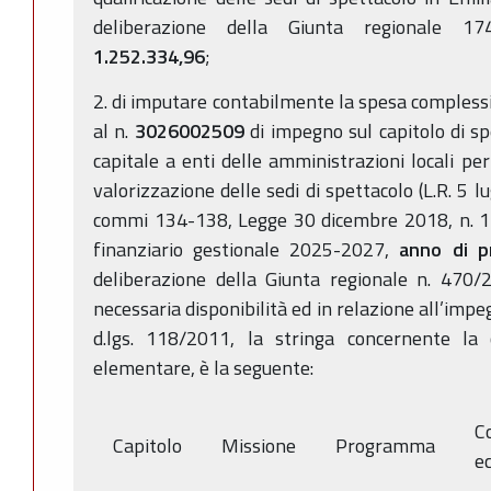
deliberazione della Giunta regionale 1
1.252.334,96
;
2. di imputare contabilmente la spesa compless
al n.
3026002509
di impegno sul capitolo di s
capitale a enti delle amministrazioni locali per
valorizzazione delle sedi di spettacolo (L.R. 5 l
commi 134-138, Legge 30 dicembre 2018, n. 145
finanziario gestionale 2025-2027,
anno di p
deliberazione della Giunta regionale n. 470/
necessaria disponibilità ed in relazione all’impe
d.lgs. 118/2011, la stringa concernente la c
elementare, è la seguente:
C
Capitolo
Missione
Programma
e