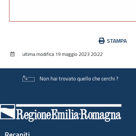
Azioni
STAMPA
sul
ultima modifica
19 maggio 2023 20:22
documento
Non hai trovato quello che cerchi ?
Piè
di
pagina
Recapiti