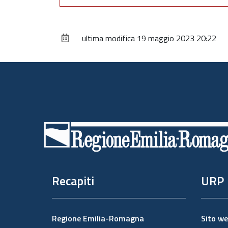
ultima modifica
19 maggio 2023 20:22
Piè
di
pagina
Recapiti
URP
Regione Emilia-Romagna
Sito w