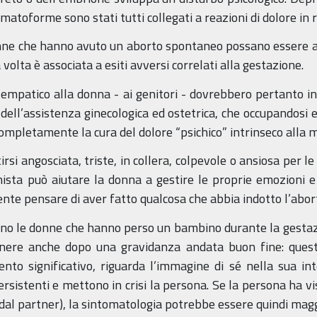
atoforme sono stati tutti collegati a reazioni di dolore in r
donne che hanno avuto un aborto spontaneo possano essere a
volta è associata a esiti avversi correlati alla gestazione.
o empatico alla donna - ai genitori - dovrebbero pertanto i
 dell’assistenza ginecologica ed ostetrica, che occupandosi e
completamente la cura del dolore “psichico” intrinseco alla 
si angosciata, triste, in collera, colpevole o ansiosa per le
ista può aiutare la donna a gestire le proprie emozioni e
te pensare di aver fatto qualcosa che abbia indotto l’abor
iggono le donne che hanno perso un bambino durante la gest
anere anche dopo una gravidanza andata buon fine: questi
to significativo, riguarda l’immagine di sé nella sua inte
sistenti e mettono in crisi la persona. Se la persona ha viss
 o dal partner), la sintomatologia potrebbe essere quindi mag