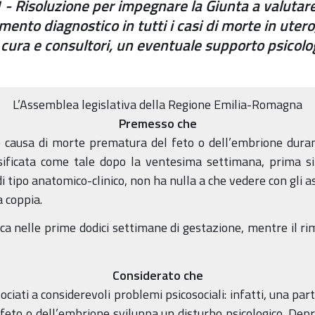
 Risoluzione per impegnare la Giunta a valutare 
ento diagnostico in tutti i casi di morte in ute
di cura e consultori, un eventuale supporto psicolog
L’Assemblea legislativa della Regione Emilia-Romagna
Premesso che
causa di morte prematura del feto o dell’embrione durant
assificata come tale dopo la ventesima settimana, prima s
 tipo anatomico-clinico, non ha nulla a che vedere con gli asp
a coppia.
fica nelle prime dodici settimane di gestazione, mentre il r
Considerato che
ociati a considerevoli problemi psicosociali: infatti, una pa
eto o dell’embrione sviluppa un disturbo psicologico. Depre