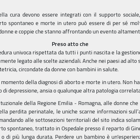
della cura devono essere integrati con il supporto sociale,
orto spontaneo e morte in utero può essere di per sé mo
n donne e coppie che stanno affrontando un evento altament
Preso atto che
cedura univoca rispettata da tutti i punti nascita e la gesti
emente legato alle scelte aziendali. Anche nei paesi ad alto
etricia, circondate da donne con bambini in salute.
l momento della diagnosi di aborto e morte in utero. Non ha
 di depressione, ansia o qualunque altra patologia correlata
stituzionale della Regione Emilia - Romagna, alle donne ch
lla perdita perinatale, le uniche scarne informazioni sul
mandando alle sottosezioni territoriali del sito indica sola
orto spontaneo, trattato in Ospedale presso il reparto di Gi
l o di più lunga durata. Perdere un bambino è un'esperie