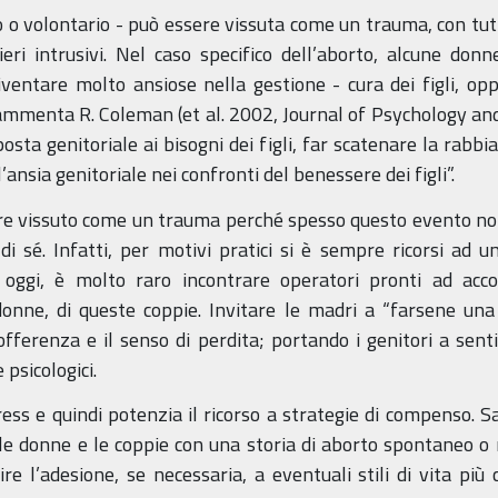
 o volontario - può essere vissuta come un trauma, con tut
ieri intrusivi. Nel caso specifico dell’aborto, alcune d
iventare molto ansiose nella gestione - cura dei figli, o
ammenta R. Coleman (et al. 2002, Journal of Psychology and Ps
osta genitoriale ai bisogni dei figli, far scatenare la ra
’ansia genitoriale nei confronti del benessere dei figli”.
re vissuto come un trauma perché spesso questo evento non
di sé. Infatti, per motivi pratici si è sempre ricorsi ad 
oggi, è molto raro incontrare operatori pronti ad accog
donne, di queste coppie. Invitare le madri a “farsene una 
offerenza e il senso di perdita; portando i genitori a sent
 psicologici.
ess e quindi potenzia il ricorso a strategie di compenso. S
le donne e le coppie con una storia di aborto spontaneo o 
re l’adesione, se necessaria, a eventuali stili di vita più 