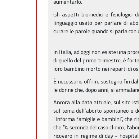
aumentarlo.
Gli aspetti biomedici e fisiologici 
linguaggio usato per parlare di ab
curare le parole quando si parla co
in Italia, ad oggi non esiste una pro
di quello del primo trimestre, è fort
loro bambino morto nei reparti di ost
È necessario offrire sostegno fin da
le donne che, dopo anni, si ammalano
Ancora alla data attuale, sul sito i
sul tema dell’aborto spontaneo e de
“Informa famiglie e bambini”, che ri
che “A seconda del caso clinico, l'ab
ricovero in regime di day - hospita