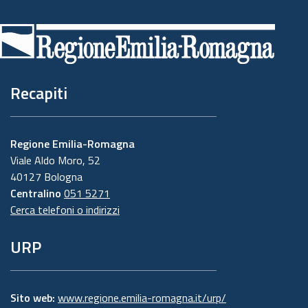
Piè
di
pagina
Recapiti
Regione Emilia-Romagna
Viale Aldo Moro, 52
40127 Bologna
Centralino
051 5271
Cerca telefoni o indirizzi
URP
Sito web:
www.regione.emilia-romagna.it/urp/