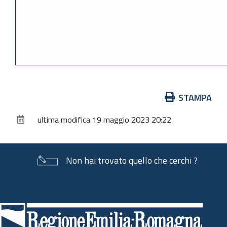
Azioni
STAMPA
sul
ultima modifica
19 maggio 2023 20:22
documento
Non hai trovato quello che cerchi ?
Piè
di
pagina