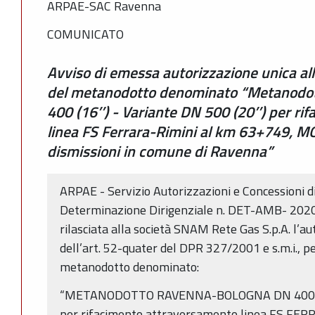
ARPAE-SAC Ravenna
COMUNICATO
Avviso di emessa autorizzazione unica alla
del metanodotto denominato “Metanodo
400 (16’’) - Variante DN 500 (20’’) per r
linea FS Ferrara-Rimini al km 63+749, M
dismissioni in comune di Ravenna”
ARPAE - Servizio Autorizzazioni e Concessioni 
Determinazione Dirigenziale n. DET-AMB- 2020
rilasciata alla società SNAM Rete Gas S.p.A. l’au
dell’art. 52-quater del DPR 327/2001 e s.m.i., per
metanodotto denominato:
“METANODOTTO RAVENNA-BOLOGNA DN 400 (16’
per rifacimento attraversamento linea FS FE