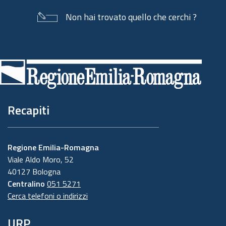
Non hai trovato quello che cerchi ?
Piè
di
pagina
Recapiti
Regione Emilia-Romagna
Viale Aldo Moro, 52
40127 Bologna
Centralino
051 5271
Cerca telefoni o indirizzi
URP