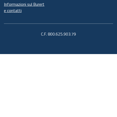
Informazioni sul Burert
e contatti
C.F. 800.625.903.79