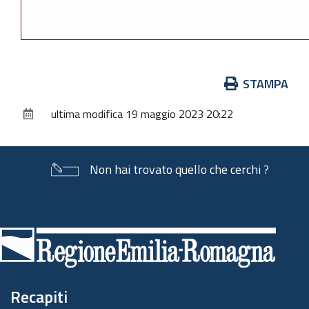
Azioni
STAMPA
sul
ultima modifica
19 maggio 2023 20:22
documento
Non hai trovato quello che cerchi ?
Piè
di
pagina
Recapiti