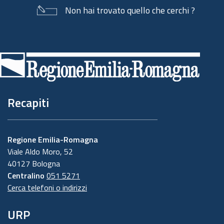
Non hai trovato quello che cerchi ?
Piè
di
pagina
Recapiti
Regione Emilia-Romagna
Viale Aldo Moro, 52
40127 Bologna
Centralino
051 5271
Cerca telefoni o indirizzi
URP