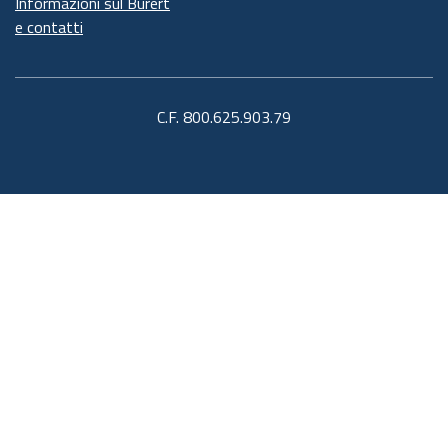
Informazioni sul Burert
e contatti
C.F. 800.625.903.79