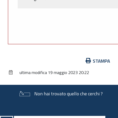
Azioni
STAMPA
sul
ultima modifica
19 maggio 2023 20:22
documento
Non hai trovato quello che cerchi ?
Piè
di