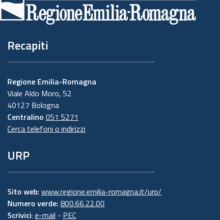
pagina
Recapiti
Regione Emilia-Romagna
Viale Aldo Moro, 52
40127 Bologna
Centralino
051 5271
Cerca telefoni o indirizzi
URP
Sito web:
www.regione.emilia-romagna.it/urp/
Numero verde:
800.66.22.00
Scrivici
:
e-mail
-
PEC