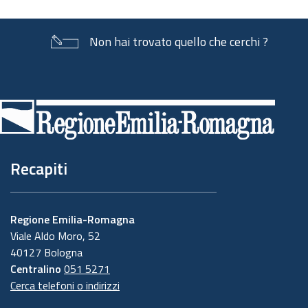
Non hai trovato quello che cerchi ?
Piè
di
pagina
Recapiti
Regione Emilia-Romagna
Viale Aldo Moro, 52
40127 Bologna
Centralino
051 5271
Cerca telefoni o indirizzi