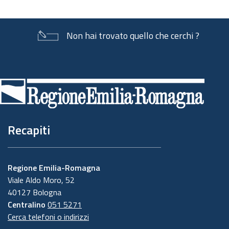
Non hai trovato quello che cerchi ?
Piè
di
pagina
Recapiti
Regione Emilia-Romagna
Viale Aldo Moro, 52
40127 Bologna
Centralino
051 5271
Cerca telefoni o indirizzi