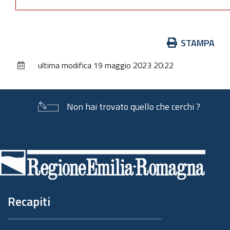
Azioni
STAMPA
sul
ultima modifica
19 maggio 2023 20:22
documento
Non hai trovato quello che cerchi ?
Piè
di
pagina
Recapiti