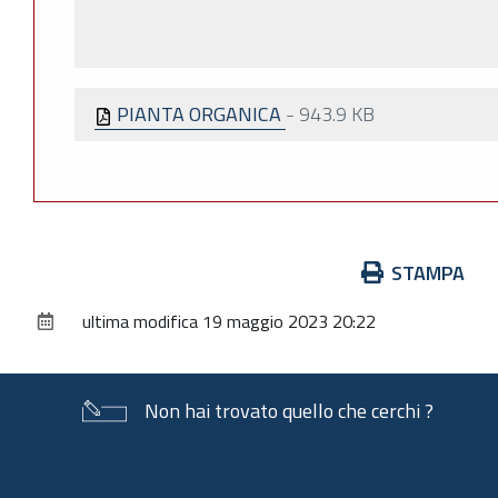
PIANTA ORGANICA
-
943.9 KB
Azioni
STAMPA
sul
ultima modifica
19 maggio 2023 20:22
documento
Non hai trovato quello che cerchi ?
Piè