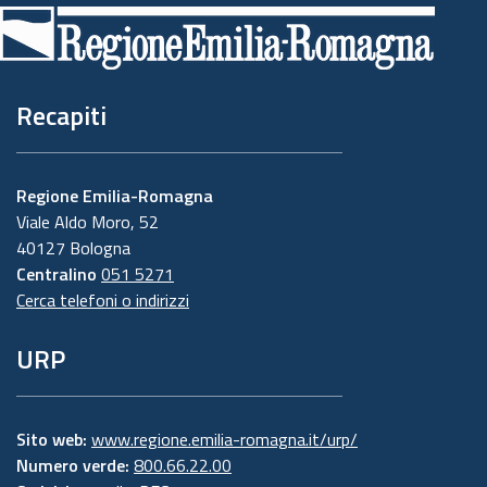
di
pagina
Recapiti
Regione Emilia-Romagna
Viale Aldo Moro, 52
40127 Bologna
Centralino
051 5271
Cerca telefoni o indirizzi
URP
Sito web:
www.regione.emilia-romagna.it/urp/
Numero verde:
800.66.22.00