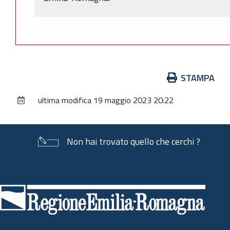
Azioni
STAMPA
sul
ultima modifica
19 maggio 2023 20:22
documento
Non hai trovato quello che cerchi ?
Piè
di
pagina