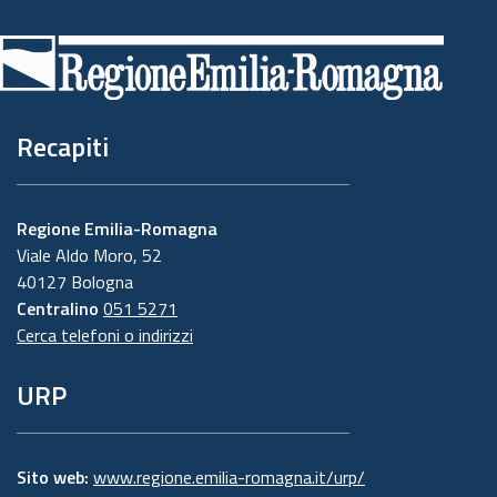
di
pagina
Recapiti
Regione Emilia-Romagna
Viale Aldo Moro, 52
40127 Bologna
Centralino
051 5271
Cerca telefoni o indirizzi
URP
Sito web:
www.regione.emilia-romagna.it/urp/