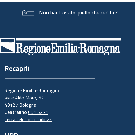
Non hai trovato quello che cerchi ?
Piè
di
pagina
Recapiti
Regione Emilia-Romagna
Viale Aldo Moro, 52
40127 Bologna
Centralino
051 5271
Cerca telefoni o indirizzi