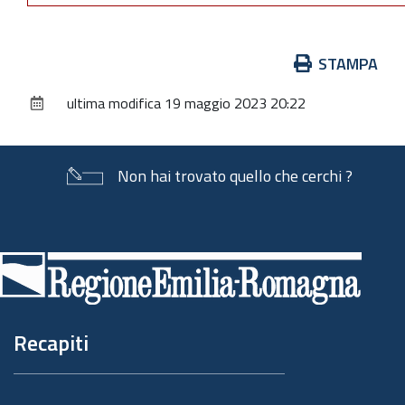
Azioni
STAMPA
sul
ultima modifica
19 maggio 2023 20:22
documento
Non hai trovato quello che cerchi ?
Piè
di
pagina
Recapiti