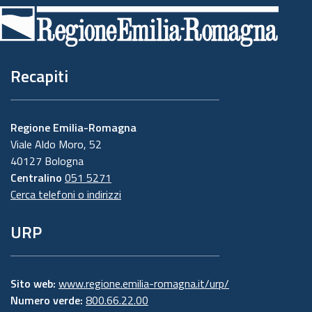
di
pagina
Recapiti
Regione Emilia-Romagna
Viale Aldo Moro, 52
40127 Bologna
Centralino
051 5271
Cerca telefoni o indirizzi
URP
Sito web:
www.regione.emilia-romagna.it/urp/
Numero verde:
800.66.22.00