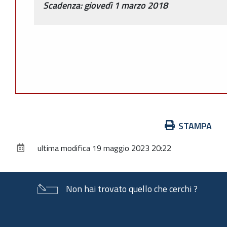
Scadenza: giovedì 1 marzo 2018
Azioni
STAMPA
sul
ultima modifica
19 maggio 2023 20:22
documento
Non hai trovato quello che cerchi ?
Piè