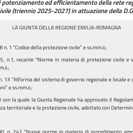
otenziamento ed efficientamento della rete regi
ivile (triennio 2025-2027) in attuazione della D
LA GIUNTA DELLA REGIONE EMILIA-ROMAGNA
8 n. 1 “Codice della protezione civile” e ss.mm.ii.;
5, n.1, recante "Norme in materia di protezione civile e vo
.ii.;
 n. 13 “Riforma del sistema di governo regionale e locale e d
ni” e ss.mm.ii.;
3 con la quale la Giunta Regionale ha approvato il Regolam
zza territoriale e la protezione civile, adottato con Determ
90, n. 241 “Nuove norme in materia di procedimento ammin