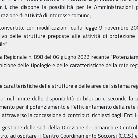
.ii, che dispone la possibilità per le Amministrazioni p
orazione di attività di interesse comune;
convertito, con modificazioni, dalla legge 9 novembre 20
vo delle strutture preposte alle attività di protezione 
ile”;
ta Regionale n. 898 del 06 giugno 2022 recante “Potenziame
inizione delle tipologie e delle caratteristiche della rete re
 le caratteristiche delle strutture e delle aree del sistema re
, nel limite delle disponibilità di bilancio e secondo la pi
mento per il potenziamento e l’efficientamento della rete r
 attraverso la concessione di contributi richiesti dagli Enti L
gestione delle sedi della Direzione di Comando e Controllo
l’altro, ad ospitare il Centro Coordinamento Soccorsi (C.C.S.)