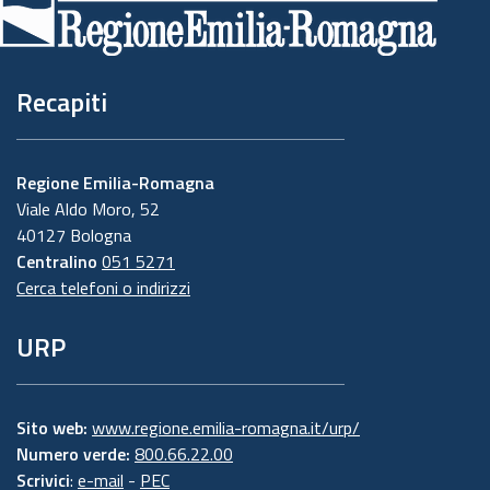
pagina
Recapiti
Regione Emilia-Romagna
Viale Aldo Moro, 52
40127 Bologna
Centralino
051 5271
Cerca telefoni o indirizzi
URP
Sito web:
www.regione.emilia-romagna.it/urp/
Numero verde:
800.66.22.00
Scrivici
:
e-mail
-
PEC