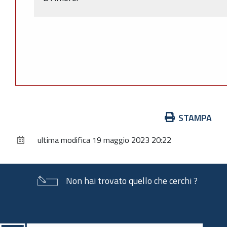
Azioni
STAMPA
sul
ultima modifica
19 maggio 2023 20:22
documento
Non hai trovato quello che cerchi ?
Piè
di