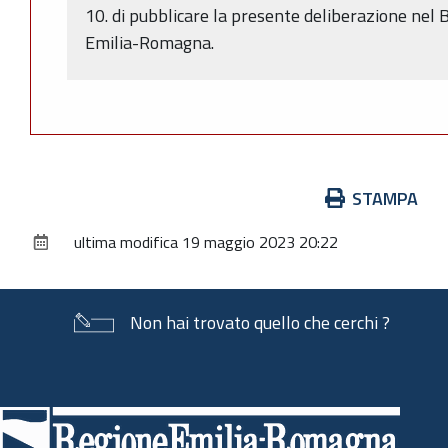
10. di pubblicare la presente deliberazione nel
Emilia-Romagna.
Azioni
STAMPA
sul
ultima modifica
19 maggio 2023 20:22
documento
Non hai trovato quello che cerchi ?
Piè
di
pagina