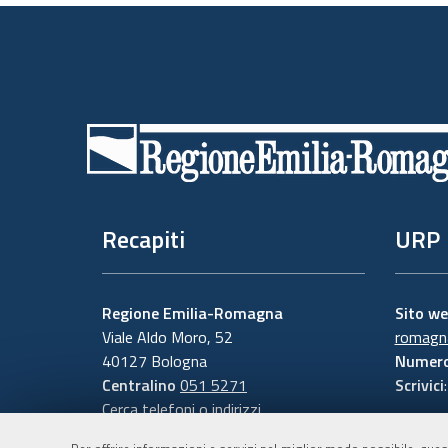
Piè
di
pagina
Recapiti
URP
Regione Emilia-Romagna
Sito w
Viale Aldo Moro, 52
romagna
40127 Bologna
Numero
Centralino
051 5271
Scrivici
Cerca telefoni o indirizzi