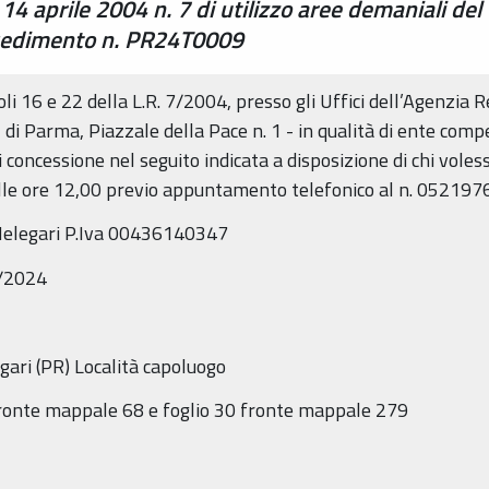
 14 aprile 2004 n. 7 di utilizzo aree demaniali del
cedimento n. PR24T0009
coli 16 e 22 della L.R. 7/2004, presso gli Uffici dell’Agenzia
di Parma, Piazzale della Pace n. 1 - in qualità di ente compe
concessione nel seguito indicata a disposizione di chi voles
alle ore 12,00 previo appuntamento telefonico al n.
052197
elegari
P.Iva
00436140347
/2024
gari
(
PR
) Località
capoluogo
ronte
mappale
68 e foglio 30 fronte mappale 279