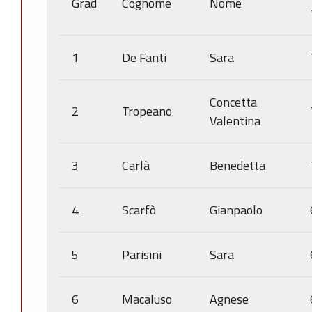
Grad
Cognome
Nome
1
De Fanti
Sara
Concetta
2
Tropeano
Valentina
3
Carlà
Benedetta
4
Scarfò
Gianpaolo
5
Parisini
Sara
6
Macaluso
Agnese