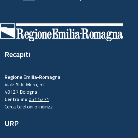
Piè
di
pagina
Recapiti
Regione Emilia-Romagna
Viale Aldo Moro, 52
40127 Bologna
Centralino
051 5271
Cerca telefoni o indirizzi
URP