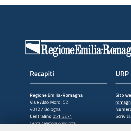
Piè
di
pagina
Recapiti
URP
Regione Emilia-Romagna
Sito w
Viale Aldo Moro, 52
romagna
40127 Bologna
Numero
Centralino
051 5271
Scrivici
Cerca telefoni o indirizzi