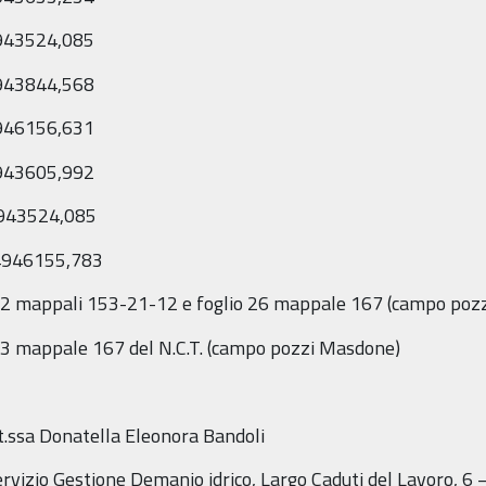
4943524,085
4943844,568
4946156,631
4943605,992
4943524,085
 4946155,783
 32 mappali 153-21-12 e foglio 26 mappale 167 (campo pozz
13 mappale 167 del N.C.T. (campo pozzi Masdone)
.ssa Donatella Eleonora Bandoli
rvizio Gestione Demanio idrico, Largo Caduti del Lavoro, 6