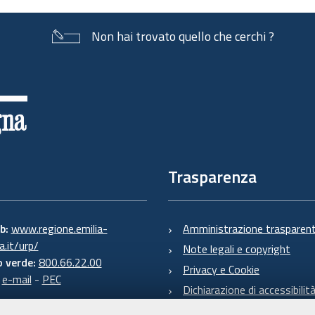
Non hai trovato quello che cerchi ?
Trasparenza
eb:
www.regione.emilia-
Amministrazione trasparen
.it/urp/
Note legali e copyright
 verde:
800.66.22.00
Privacy e Cookie
:
e-mail
-
PEC
Dichiarazione di accessibilit