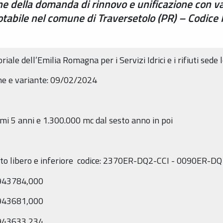
ne della domanda di rinnovo e unificazione con va
otabile nel comune di Traversetolo (PR) – Codice
riale dell’Emilia Romagna per i Servizi Idrici e i rifiuti sed
one e variante: 09/02/2024
mi 5 anni e 1.300.000 mc dal sesto anno in poi
nato libero e inferiore codice: 2370ER-DQ2-CCI - 0090ER-D
4943784,000
4943681,000
4943633,234