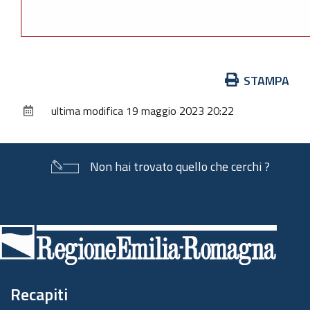
Azioni
STAMPA
sul
ultima modifica
19 maggio 2023 20:22
documento
Non hai trovato quello che cerchi ?
Piè
di
pagina
Recapiti