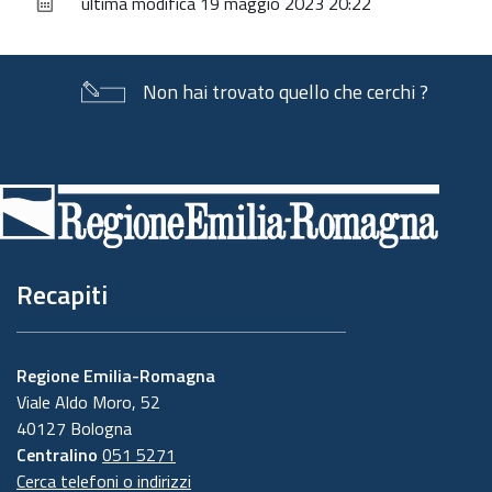
ultima modifica
19 maggio 2023 20:22
documento
Non hai trovato quello che cerchi ?
Piè
di
pagina
Recapiti
Regione Emilia-Romagna
Viale Aldo Moro, 52
40127 Bologna
Centralino
051 5271
Cerca telefoni o indirizzi