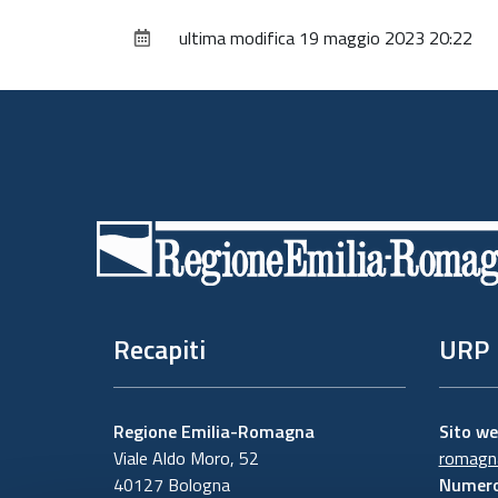
ultima modifica
19 maggio 2023 20:22
Piè
di
pagina
Recapiti
URP
Regione Emilia-Romagna
Sito w
Viale Aldo Moro, 52
romagna
40127 Bologna
Numero