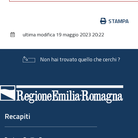
Azioni
STAMPA
sul
ultima modifica
19 maggio 2023 20:22
documento
Non hai trovato quello che cerchi ?
Piè
di
pagina
Recapiti