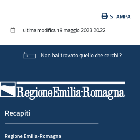
Azioni
STAMPA
sul
ultima modifica
19 maggio 2023 20:22
documento
Non hai trovato quello che cerchi ?
Piè
di
pagina
Recapiti
Regione Emilia-Romagna