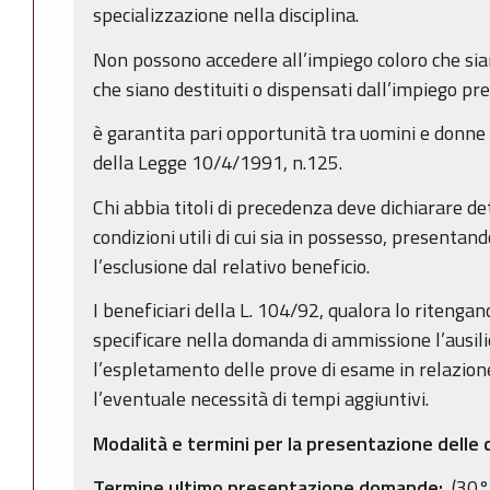
specializzazione nella disciplina.
Non possono accedere all’impiego coloro che sian
che siano destituiti o dispensati dall’impiego p
è garantita pari opportunità tra uomini e donne p
della Legge 10/4/1991, n.125.
Chi abbia titoli di precedenza deve dichiarare det
condizioni utili di cui sia in possesso, present
l’esclusione dal relativo beneficio.
I beneficiari della L. 104/92, qualora lo ritenga
specificare nella domanda di ammissione l’ausi
l’espletamento delle prove di esame in relazion
l’eventuale necessità di tempi aggiuntivi.
Modalità e termini per la presentazione dell
Termine ultimo presentazione domande:
(30° 