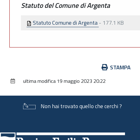
Statuto del Comune di Argenta
Statuto Comune di Argenta
-
177.1 KB
Azioni
STAMPA
sul
ultima modifica
19 maggio 2023 20:22
documento
Non hai trovato quello che cerchi ?
Piè
di