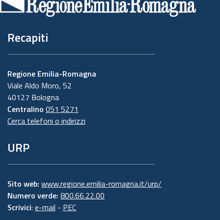
pagina
Recapiti
Regione Emilia-Romagna
Viale Aldo Moro, 52
40127 Bologna
Centralino
051 5271
Cerca telefoni o indirizzi
URP
Sito web:
www.regione.emilia-romagna.it/urp/
Numero verde:
800.66.22.00
Scrivici
:
e-mail
-
PEC