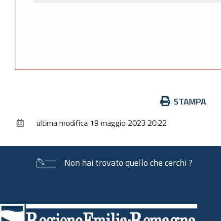
Azioni
STAMPA
sul
ultima modifica
19 maggio 2023 20:22
documento
Non hai trovato quello che cerchi ?
Piè
di