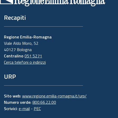
pagina
Recapiti
Regione Emilia-Romagna
Viale Aldo Moro, 52
40127 Bologna
Centralino
051 5271
Cerca telefoni o indirizzi
URP
Sito web:
www.regione.emilia-romagna.it/urp/
Numero verde:
800.66.22.00
Scrivici
:
e-mail
-
PEC