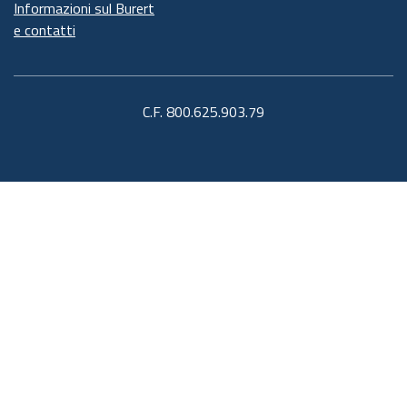
Informazioni sul Burert
e contatti
C.F. 800.625.903.79