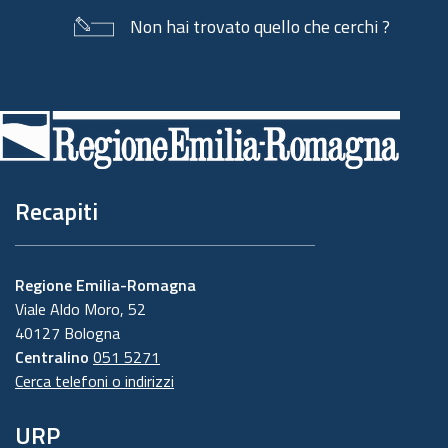
Non hai trovato quello che cerchi ?
Piè
di
pagina
Recapiti
Regione Emilia-Romagna
Viale Aldo Moro, 52
40127 Bologna
Centralino
051 5271
Cerca telefoni o indirizzi
URP