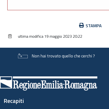
Azioni
STAMPA
sul
ultima modifica
19 maggio 2023 20:22
documento
Non hai trovato quello che cerchi ?
Piè
di
pagina
Recapiti