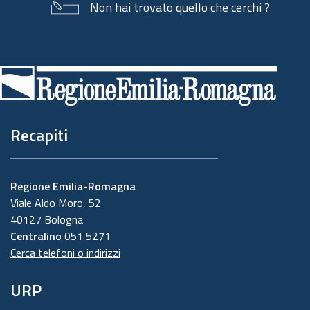
Non hai trovato quello che cerchi ?
Piè
di
pagina
Recapiti
Regione Emilia-Romagna
Viale Aldo Moro, 52
40127 Bologna
Centralino
051 5271
Cerca telefoni o indirizzi
URP