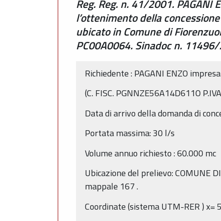
Reg. Reg. n. 41/2001. PAGANI E
l’ottenimento della concessione
ubicato in Comune di Fiorenzuola
PC00A0064. Sinadoc n. 11496
Richiedente
:
PAGANI ENZO impresa 
(C.
FISC.
PGNNZE56A14D611O P.IVA
Data di arrivo della domanda di conc
Portata massima:
30
l/s
Volume annuo
richiesto
:
60.000
mc
Ubicazione
del
prelievo:
COMUNE D
mappale
167
.
Coordinate (sistema
UTM-RER
) x=