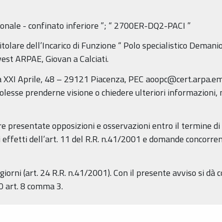
onale - confinato inferiore
”; “
2700ER-DQ2-PACI
”
itolare dell’Incarico di Funzione “
Polo specialistico Demanio
Ovest ARPAE,
Giovan
a Calciati.
 XXI Aprile, 48 – 29121 Piacenza, PEC aoopc@cert.arpa.emr.
 volesse prenderne visione o chiedere ulteriori informazioni,
 presentate opposizioni e osservazioni entro il termine di 
i effetti dell’art. 11 del R.R. n.41/2001 e domande concorrent
iorni (art. 24 R.R. n.41/2001). Con il presente avviso si dà 
0 art. 8 comma 3.