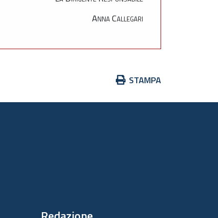
Anna Callegari
Azioni
STAMPA
sul
documento
Redazione