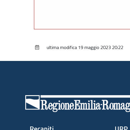
ultima modifica
19 maggio 2023 20:22
Piè
di
pagina
Recapiti
URP