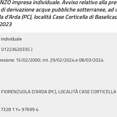
NZO impresa individuale. Avviso relativo alla pr
 di derivazione acque pubbliche sotterranee, ad 
 d’Arda (PC), località Case Corticella di Baselic
/2023
individuale
 01223620335
)
essione:
15/02/2000; int. 29/02/2024 e 08/03/2024
I
FIORENZUOLA D’ARDA
(PC),
LOCALITÀ
CASE CORTICELLA
57328
1
Y=
97699
4