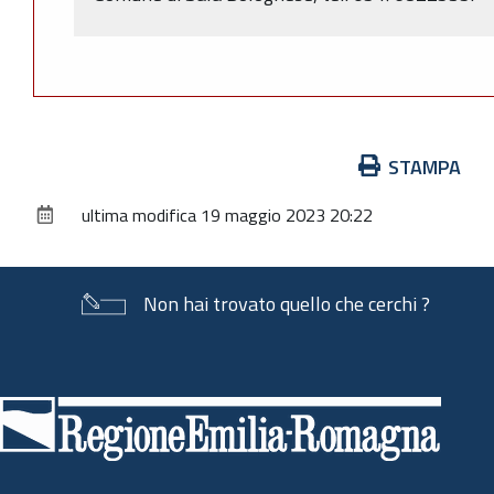
Azioni
STAMPA
sul
ultima modifica
19 maggio 2023 20:22
documento
Non hai trovato quello che cerchi ?
Piè
di
pagina