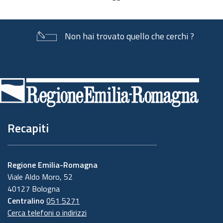
documento
Non hai trovato quello che cerchi ?
Piè
di
pagina
Recapiti
Regione Emilia-Romagna
Viale Aldo Moro, 52
40127 Bologna
Centralino
051 5271
Cerca telefoni o indirizzi