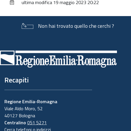
ultima modifica
19 maggio 2023 20:22
documento
Non hai trovato quello che cerchi ?
Piè
di
pagina
Recapiti
Regione Emilia-Romagna
Viale Aldo Moro, 52
40127 Bologna
Centralino
051 5271
Cerca telefoni o indirizzi