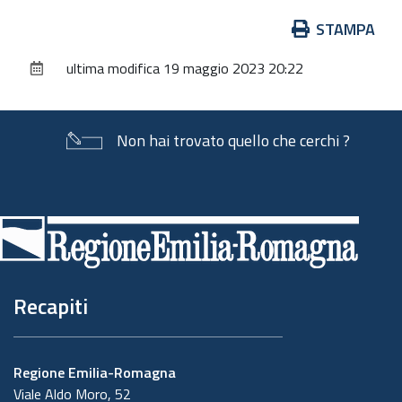
Azioni
STAMPA
sul
ultima modifica
19 maggio 2023 20:22
documento
Non hai trovato quello che cerchi ?
Piè
di
pagina
Recapiti
Regione Emilia-Romagna
Viale Aldo Moro, 52