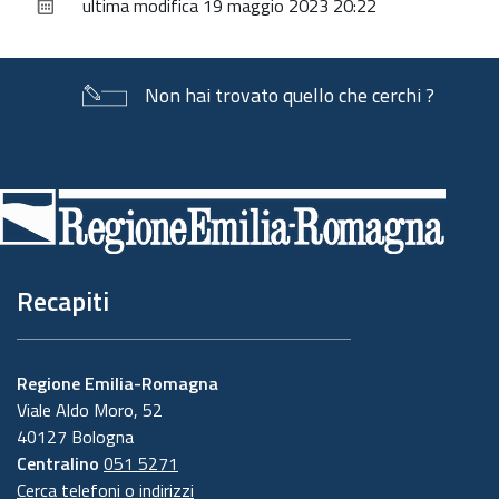
ultima modifica
19 maggio 2023 20:22
documento
Non hai trovato quello che cerchi ?
Piè
di
pagina
Recapiti
Regione Emilia-Romagna
Viale Aldo Moro, 52
40127 Bologna
Centralino
051 5271
Cerca telefoni o indirizzi