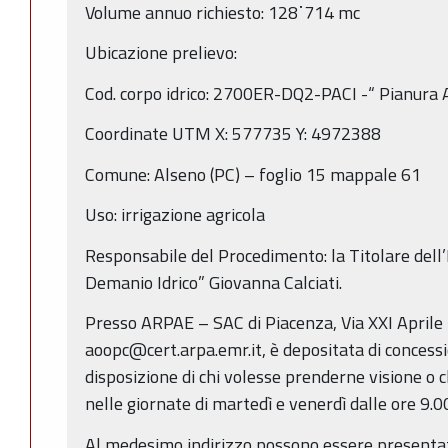
Volume annuo richiesto: 128˙714 mc
Ubicazione prelievo:
Cod. corpo idrico: 2700ER-DQ2-PACI -“ Pianura Al
Coordinate UTM X: 577735 Y: 4972388
Comune: Alseno (PC) – foglio 15 mappale 61
Uso: irrigazione agricola
Responsabile del Procedimento: la Titolare dell’
Demanio Idrico” Giovanna Calciati.
Presso ARPAE – SAC di Piacenza, Via XXI Aprile
aoopc@cert.arpa.emr.it, è depositata di concessi
disposizione di chi volesse prenderne visione o c
nelle giornate di martedì e venerdì dalle ore 9.00
Al medesimo indirizzo possono essere presentat