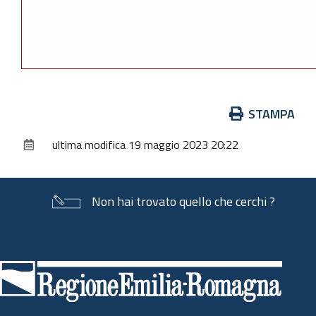
Azioni
STAMPA
sul
ultima modifica
19 maggio 2023 20:22
documento
Non hai trovato quello che cerchi ?
Piè
di
pagina