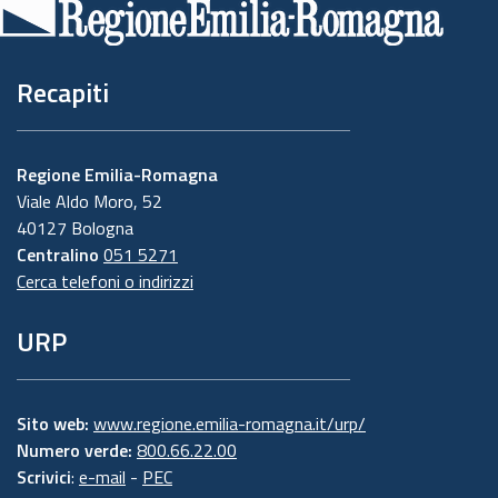
pagina
Recapiti
Regione Emilia-Romagna
Viale Aldo Moro, 52
40127 Bologna
Centralino
051 5271
Cerca telefoni o indirizzi
URP
Sito web:
www.regione.emilia-romagna.it/urp/
Numero verde:
800.66.22.00
Scrivici
:
e-mail
-
PEC