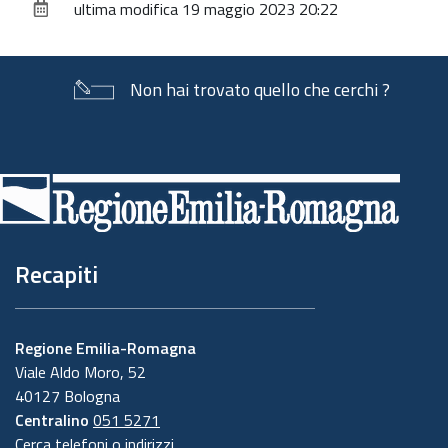
ultima modifica
19 maggio 2023 20:22
documento
Non hai trovato quello che cerchi ?
Piè
di
pagina
Recapiti
Regione Emilia-Romagna
Viale Aldo Moro, 52
40127 Bologna
Centralino
051 5271
Cerca telefoni o indirizzi