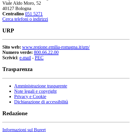
Viale Aldo Moro, 52
40127 Bologna
Centralino
051 5271
Cerca telefoni o indirizzi
URP
Sito web:
www.regione.emilia-romagna.it/urp/
Numero verde:
800.66.22.00
Scrivici
:
e-mail
-
PEC
Trasparenza
Amministrazione trasparente
Note legali e copyright
Privacy e Cookie
Dichiarazione di accessibilità
Redazione
Informazioni sul Burert