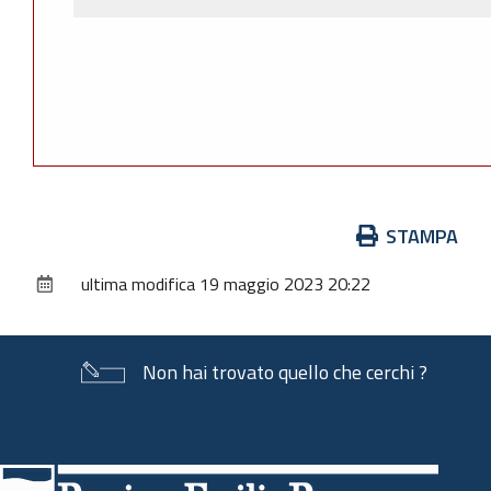
Azioni
STAMPA
sul
ultima modifica
19 maggio 2023 20:22
documento
Non hai trovato quello che cerchi ?
Piè
di