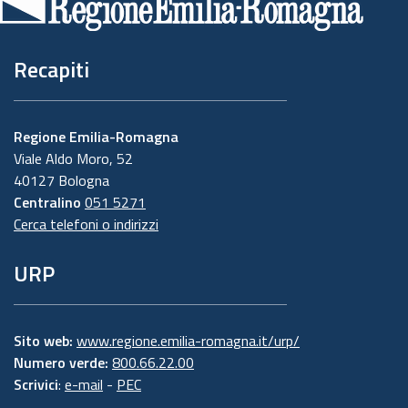
pagina
Recapiti
Regione Emilia-Romagna
Viale Aldo Moro, 52
40127 Bologna
Centralino
051 5271
Cerca telefoni o indirizzi
URP
Sito web:
www.regione.emilia-romagna.it/urp/
Numero verde:
800.66.22.00
Scrivici
:
e-mail
-
PEC