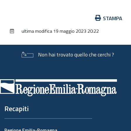
Azioni
STAMPA
sul
ultima modifica
19 maggio 2023 20:22
documento
Non hai trovato quello che cerchi ?
Piè
di
pagina
Recapiti
Regione Emilia-Romagna