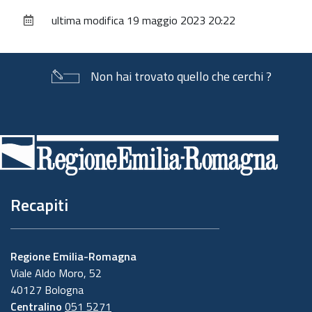
sul
ultima modifica
19 maggio 2023 20:22
documento
Non hai trovato quello che cerchi ?
Piè
di
pagina
Recapiti
Regione Emilia-Romagna
Viale Aldo Moro, 52
40127 Bologna
Centralino
051 5271