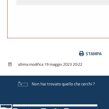
Azioni
STAMPA
sul
ultima modifica
19 maggio 2023 20:22
documento
Non hai trovato quello che cerchi ?
Piè
di