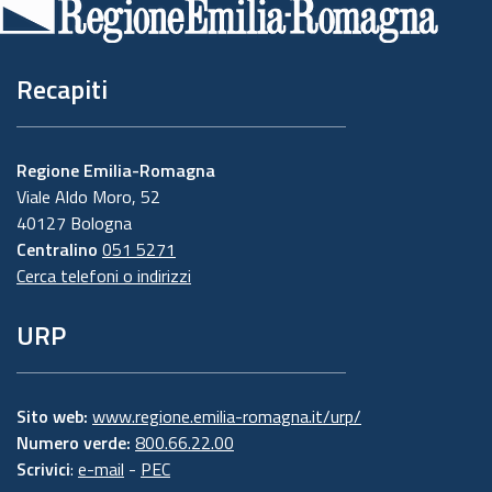
pagina
Recapiti
Regione Emilia-Romagna
Viale Aldo Moro, 52
40127 Bologna
Centralino
051 5271
Cerca telefoni o indirizzi
URP
Sito web:
www.regione.emilia-romagna.it/urp/
Numero verde:
800.66.22.00
Scrivici
:
e-mail
-
PEC