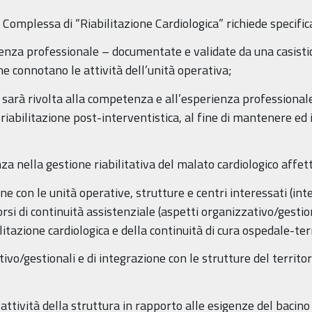
ra Complessa di “Riabilitazione Cardiologica” richiede specif
nza professionale – documentate e validate da una casisti
che connotano le attività dell’unità operativa;
e sarà rivolta alla competenza e all’esperienza professional
a riabilitazione post-interventistica, al fine di mantenere e
a nella gestione riabilitativa del malato cardiologico affet
one con le unità operative, strutture e centri interessati (int
orsi di continuità assistenziale (aspetti organizzativo/gestio
ilitazione cardiologica e della continuità di cura ospedale-ter
/gestionali e di integrazione con le strutture del territorio
 di attività della struttura in rapporto alle esigenze del bac