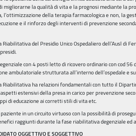
di migliorarne la qualità di vita e la prognosi mediante la pr
a, l’ottimizzazione della terapia farmacologica e non, la gest
secuzione e il rinforzo degli interventi di prevenzione secon
 Riabilitativa del Presidio Unico Ospedaliero dell’Ausl di F
presidi.
degenziale con 4 posti letto di ricovero ordinario con cod 56 d
ne ambulatoriale strutturata all’interno dell’ospedale e sul 
 Riabilitativa ha relazioni fondamentali con tutto il Dipart
 aspetti estensivi della presa in carico per prevenzione seco
pi di educazione ai corretti stili di vita etc.
aziente in un circuito virtuoso con la possibilità di proseguir
 benefici raggiunti durante la fase riabilitativa degenziale ed
DIDATO OGGETTIVO E SOGGETTIVO