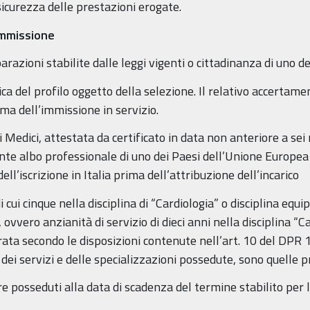
 sicurezza delle prestazioni erogate.
 ammissione
parazioni stabilite dalle leggi vigenti o cittadinanza di uno 
ica del profilo oggetto della selezione. Il relativo accertame
ima dell’immissione in servizio.
dei Medici, attestata da certificato in data non anteriore a se
ente albo professionale di uno dei Paesi dell’Unione Europea
ll’iscrizione in Italia prima dell’attribuzione dell’incarico
di cui cinque nella disciplina di “Cardiologia” o disciplina equ
, ovvero anzianità di servizio di dieci anni nella disciplina “Ca
rata secondo le disposizioni contenute nell’art. 10 del DPR 
ne dei servizi e delle specializzazioni possedute, sono quelle
ere posseduti alla data di scadenza del termine stabilito pe