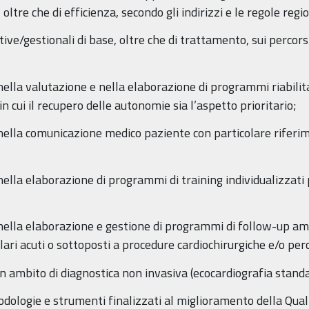
 oltre che di efficienza, secondo gli indirizzi e le regole regio
ve/gestionali di base, oltre che di trattamento, sui perco
nella valutazione e nella elaborazione di programmi riabilita
in cui il recupero delle autonomie sia l’aspetto prioritario;
 nella comunicazione medico paziente con particolare riferim
 nella elaborazione di programmi di training individualizzat
 nella elaborazione e gestione di programmi di follow-up a
lari acuti o sottoposti a procedure cardiochirurgiche e/o pe
in ambito di diagnostica non invasiva (ecocardiografia stand
odologie e strumenti finalizzati al miglioramento della Quali